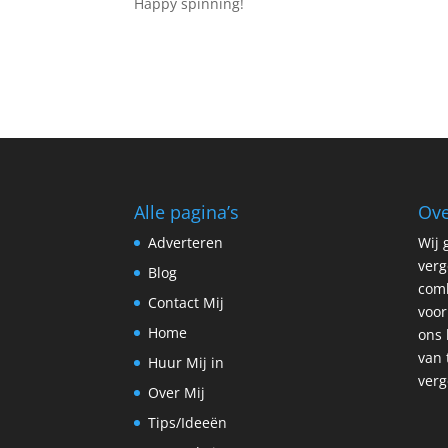
Happy spinning!
Alle pagina’s
Ove
Adverteren
Wij 
verg
Blog
com
Contact Mij
voor
Home
ons 
van 
Huur Mij in
verg
Over Mij
Tips/Ideeën