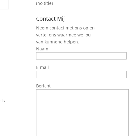
(no title)
Contact Mij
Neem contact met ons op en
vertel ons waarmee we jou
van kunnene helpen.
Naam
E-mail
Bericht
els