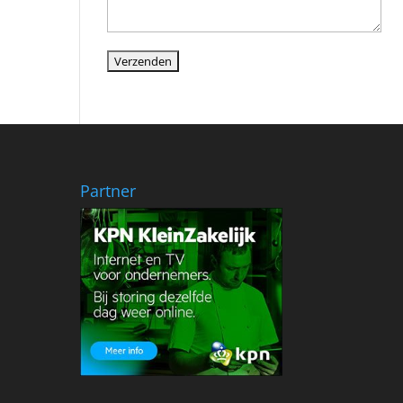
Partner