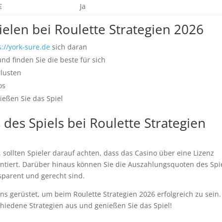
€
Ja
pielen bei Roulette Strategien 2026
s://york-sure.de
sich daran
nd finden Sie die beste für sich
rlusten
os
eßen Sie das Spiel
des Spiels bei Roulette Strategien
, sollten Spieler darauf achten, dass das Casino über eine Lizenz
antiert. Darüber hinaus können Sie die Auszahlungsquoten des Spi
sparent und gerecht sind.
ns gerüstet, um beim Roulette Strategien 2026 erfolgreich zu sein.
chiedene Strategien aus und genießen Sie das Spiel!