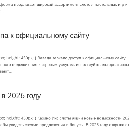
форма предлагает широкий ассортимент слотов, настольных игр и
..
упа к официальному сайту
50px; height: 450px; } Вавада зеркало доступ к официальному сайту
нного подключения к игровым услугам, используйте альтернативн
вают...
 в 2026 году
50px; height: 450px; } Казино Икс слоты акции новые возможности 20
тобы увидеть свежие предложения и бонусы. В 2026 году открываю