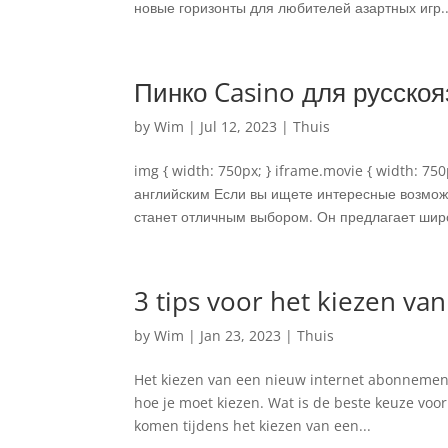
новые горизонты для любителей азартных игр..
Пинко Casino для русскоя
by
Wim
|
Jul 12, 2023
|
Thuis
img { width: 750px; } iframe.movie { width: 75
английским Если вы ищете интересные возможн
станет отличным выбором. Он предлагает широ
3 tips voor het kiezen v
by
Wim
|
Jan 23, 2023
|
Thuis
Het kiezen van een nieuw internet abonnement k
hoe je moet kiezen. Wat is de beste keuze voor 
komen tijdens het kiezen van een...