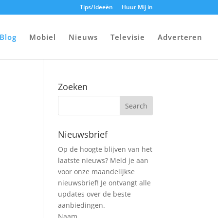
Tips/Ideeën
Huur Mij in
Blog
Mobiel
Nieuws
Televisie
Adverteren
Zoeken
а
Nieuwsbrief
Op de hoogte blijven van het
laatste nieuws? Meld je aan
voor onze maandelijkse
nieuwsbrief! Je ontvangt alle
updates over de beste
aanbiedingen.
Naam