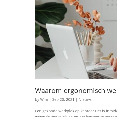
Waarom ergonomisch werk
by
Wim
|
Sep 20, 2021
|
Nieuws
Een gezonde werkplek op kantoor Het is inmidd
gezonde werkplekken op het kantoor te verzorgen