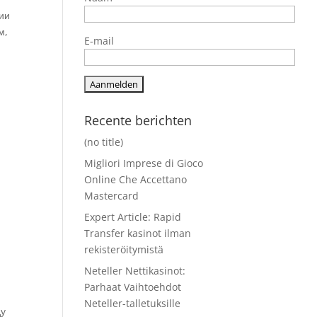
ции
м,
E-mail
Recente berichten
(no title)
Migliori Imprese di Gioco
Online Che Accettano
Mastercard
Expert Article: Rapid
Transfer kasinot ilman
rekisteröitymistä
Neteller Nettikasinot:
Parhaat Vaihtoehdot
Neteller-talletuksille
ду