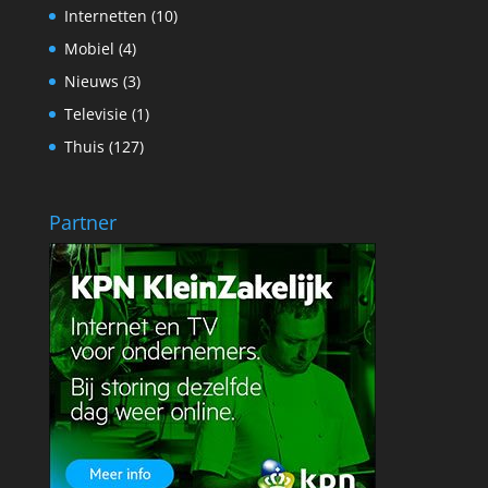
Internetten
(10)
Mobiel
(4)
Nieuws
(3)
Televisie
(1)
Thuis
(127)
Partner