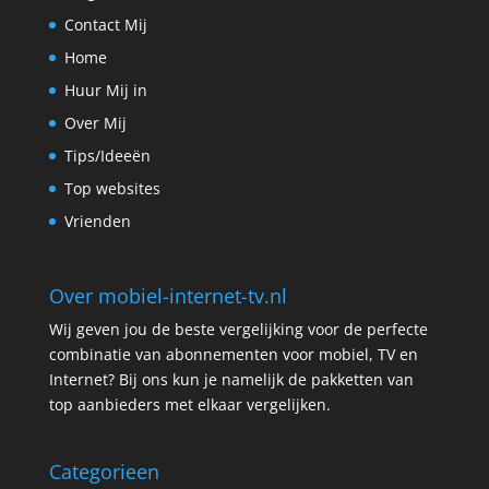
Contact Mij
Home
Huur Mij in
Over Mij
Tips/Ideeën
Top websites
Vrienden
Over mobiel-internet-tv.nl
Wij geven jou de beste vergelijking voor de perfecte
combinatie van abonnementen voor mobiel, TV en
Internet? Bij ons kun je namelijk de pakketten van
top aanbieders met elkaar vergelijken.
Categorieen